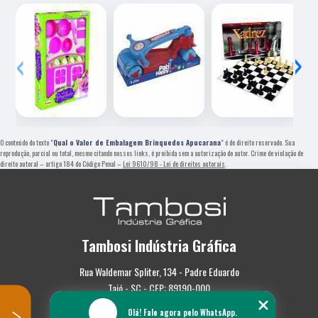
‹
›
O conteúdo do texto "
Qual o Valor de Embalagem Brinquedos Apucarana
" é de direito reservado. Sua
reprodução, parcial ou total, mesmo citando nossos links, é proibida sem a autorização do autor. Crime de violação de
direito autoral – artigo 184 do Código Penal –
Lei 9610/98 - Lei de direitos autorais
.
Tambosi Indústria Gráfica
Rua Waldemar Spliter, 134 - Padre Eduardo
Taió - SC - CEP: 89190-000
Olá! Fale agora pelo WhatsApp.
(47) 3562-0587