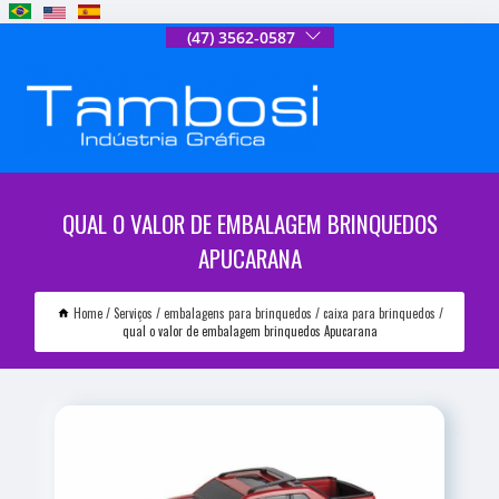
(47) 3562-0587
QUAL O VALOR DE EMBALAGEM BRINQUEDOS
APUCARANA
Home
Serviços
embalagens para brinquedos
caixa para brinquedos
qual o valor de embalagem brinquedos Apucarana