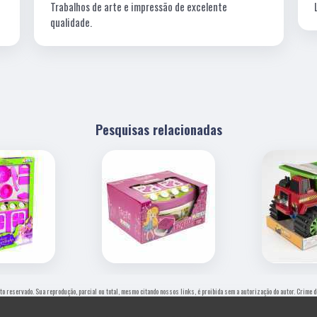
Trabalhos de arte e impressão de excelente
qualidade.
Pesquisas relacionadas
eito reservado. Sua reprodução, parcial ou total, mesmo citando nossos links, é proibida sem a autorização do autor. Crime 