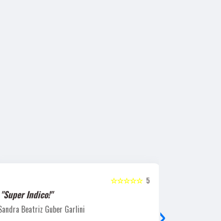
☆☆☆☆☆
5
"Super Indico!"
"Recomend
›
Sandra Beatriz Guber Garlini
Laucio Evari