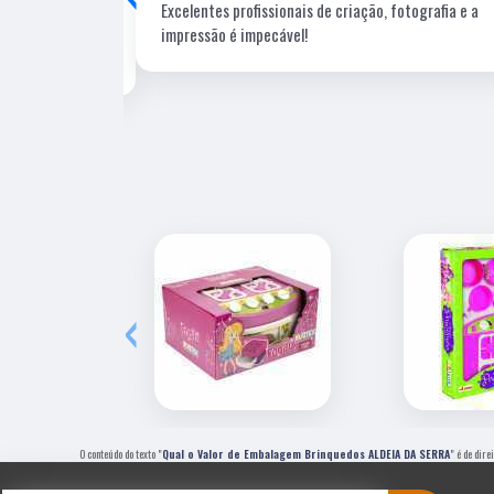
m pessoal
Excelentes profissionais de criação, fotografia e a
s fornecedores
impressão é impecável!
‹
O conteúdo do texto "
Qual o Valor de Embalagem Brinquedos ALDEIA DA SERRA
" é de dir