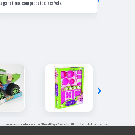
Lugar ótimo, com produtos incríveis.
Uma gráfica d
profissional 
estratégicos
›
de violação de direito autoral – artigo 184 do Código Penal –
Lei 9610/98 - Lei de direitos autorais
.