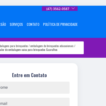
(47) 3562-0587
SSÃO
SERVIÇOS
CONTATO
POLÍTICA DE PRIVACIDADE
balagens para brinquedos
embalagem de brinquedos educacionais
valor de embalagem caixa para brinquedos Guarulhos
Entre em Contato