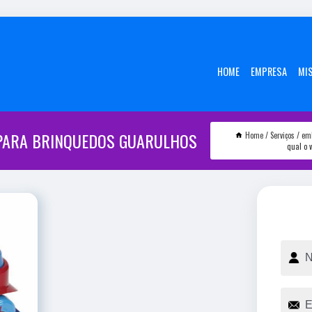
HOME
EMPRESA
MI
 PARA BRINQUEDOS GUARULHOS
Home
Serviços
em
qual o 