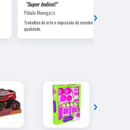
"Super Indico!!"
"Super Ind
›
Pábulo Menegazzi
Sandra Beatr
Trabalhos de arte e impressão de excelente
Lugar ótimo, 
qualidade.
›