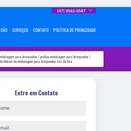
(47) 3562-0587
SSÃO
SERVIÇOS
CONTATO
POLÍTICA DE PRIVACIDADE
mbalagens para brinquedos
gráfica embalagem para brinquedos
 de fábrica de embalagem para brinquedos Juiz de fora
Entre em Contato