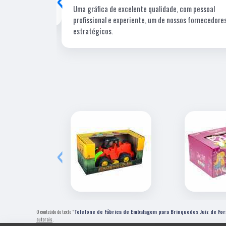
Uma gráfica de excelente qualidade, com pessoal
profissional e experiente, um de nossos fornecedore
estratégicos.
‹
O conteúdo do texto "
Telefone de Fábrica de Embalagem para Brinquedos Juiz de For
autorais
.