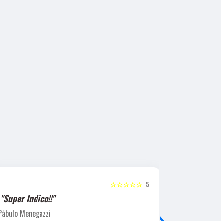
☆☆☆☆☆
5
"Super Indico!!"
"Super Ind
›
Pábulo Menegazzi
Sandra Beatr