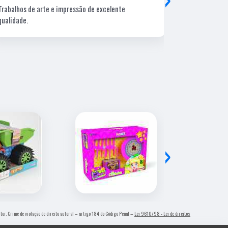
Trabalhos de arte e impressão de excelente
Lugar ótimo, 
qualidade.
›
utor. Crime de violação de direito autoral – artigo 184 do Código Penal –
Lei 9610/98 - Lei de direitos