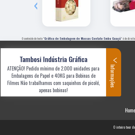
‹
O conteúdo do texto "
Gráfica de Embalagem de Massas Contato Embu Guaçú
" é de direi
Tambosi Indústria Gráfica
Informações
ATENÇÃO! Pedido mínimo de 2.000 unidades para
Embalagens de Papel e 40KG para Bobinas de
Filmes Não trabalhamos com saquinhos de picolé,
apenas bobinas!
Hom
O inteiro teor d