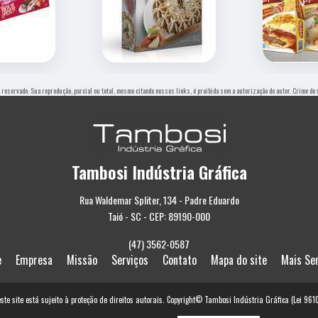
to reservado. Sua reprodução, parcial ou total, mesmo citando nossos links, é proibida sem a autorização do autor. Crime de
Tambosi Indústria Gráfica
Rua Waldemar Spliter, 134 - Padre Eduardo
Taió - SC - CEP: 89190-000
(47) 3562-0587
e
Empresa
Missão
Serviços
Contato
Mapa do site
Mais Se
este site está sujeito à proteção de direitos autorais. Copyright© Tambosi Indústria Gráfica (Lei 96