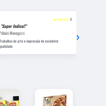
☆☆☆☆☆
5
"Super Indico!!"
"Super Ind
›
Pábulo Menegazzi
Sandra Beatr
Trabalhos de arte e impressão de excelente
Lugar ótimo, 
qualidade.