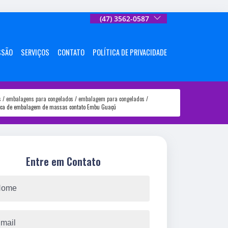
(47) 3562-0587
SSÃO
SERVIÇOS
CONTATO
POLÍTICA DE PRIVACIDADE
s
embalagens para congelados
embalagem para congelados
ica de embalagem de massas contato Embu Guaçú
Entre em Contato