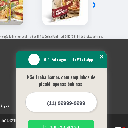
›
 violação de direito autoral – artigo 184 do Código Penal –
Lei 9610/98 - Lei de direitos autorais
.
Olá! Fale agora pelo WhatsApp.
Não trabalhamos com saquinhos de
picolé, apenas bobinas!
rviços
10 de 19/02/1998)
Iniciar conversa