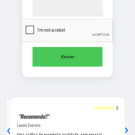
Enviar
5
☆☆☆☆☆
5
"Recomendo!!"
‹
›
Laucio Evaristo
Uma gráfica de excelente qualidade, com pessoal