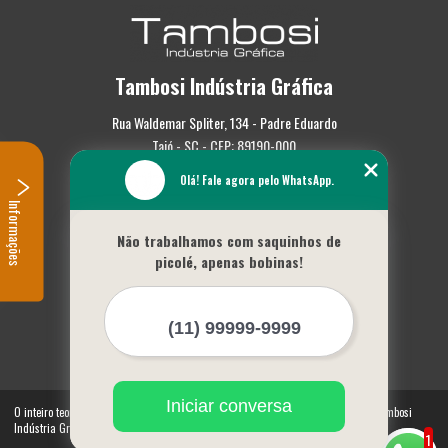
Tambosi Indústria Gráfica
Rua Waldemar Spliter, 134 - Padre Eduardo
Taió - SC - CEP: 89190-000
Olá! Fale agora pelo WhatsApp.
(47) 3562-0587
Informações
Home
Não trabalhamos com saquinhos de
Empresa
picolé, apenas bobinas!
Missão
Serviços
Contato
Mapa do site
Mais Serviços
Iniciar conversa
O inteiro teor deste site está sujeito à proteção de direitos autorais. Copyright© Tambosi
Indústria Gráfica (Lei 9610 de 19/02/1998)
1