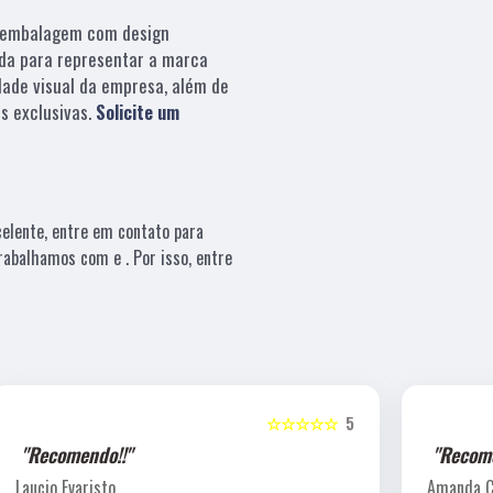
embalagem com design
da para representar a marca
dade visual da empresa, além de
s exclusivas.
Solicite um
elente, entre em contato para
rabalhamos com e . Por isso, entre
5
☆☆☆☆☆
5
"Recomendo!!"
Amanda C. T. Lewin