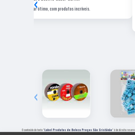
‹
Uma gráfica de excelente qualidade, com pessoal
profissional e experiente, um de nossos fornecedore
estratégicos.
‹
O conteúdo do texto "
Label Produtos de Beleza Preços São Cristóvão
" é de direito reser