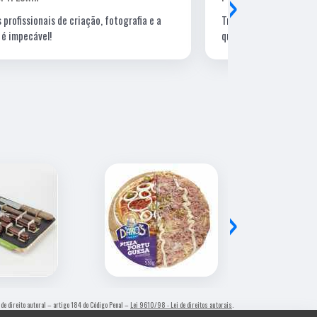
›
Trabalhos de arte e impressão de excelente
Lugar ótimo, 
qualidade.
›
o de direito autoral – artigo 184 do Código Penal –
Lei 9610/98 - Lei de direitos autorais
.