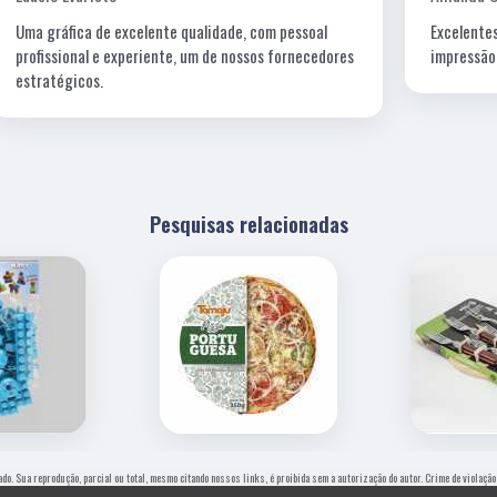
Excelentes profissionais de criação, fotografia e a
s
impressão é impecável!
Pesquisas relacionadas
vado. Sua reprodução, parcial ou total, mesmo citando nossos links, é proibida sem a autorização do autor. Crime de violaçã