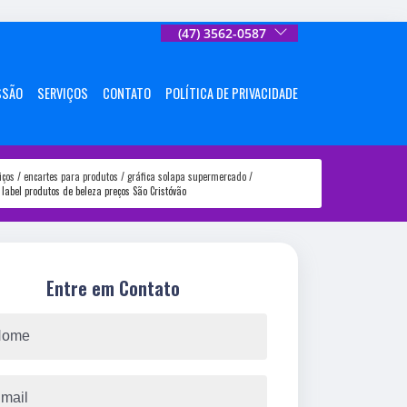
(47) 3562-0587
SSÃO
SERVIÇOS
CONTATO
POLÍTICA DE PRIVACIDADE
iços
encartes para produtos
gráfica solapa supermercado
label produtos de beleza preços São Cristóvão
Entre em Contato