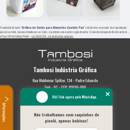
O conteúdo do texto "
Gráfica de Cintas para Alimentos Contato Poá
" é de direito reservado. Sua reprodução,
parcial ou total, mesmo citando nossos links, é proibida sem a autorização do autor. Crime de violação de direito autoral –
artigo 184 do Código Penal –
Lei 9610/98 - Lei de direitos autorais
.
Tambosi Indústria Gráfica
Rua Waldemar Spliter, 134 - Padre Eduardo
Taió - SC - CEP: 89190-000
Olá! Fale agora pelo WhatsApp.
(47) 3562-0587
Informações
Home
Não trabalhamos com saquinhos de
Empresa
picolé, apenas bobinas!
Missão
Serviços