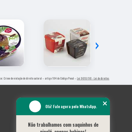
›
tor. Crime de violação de direito autoral – artigo 184 do Código Penal –
Lei 9610/98 - Lei de direitos
Olá! Fale agora pelo WhatsApp.
Não trabalhamos com saquinhos de
picolé, apenas bobinas!