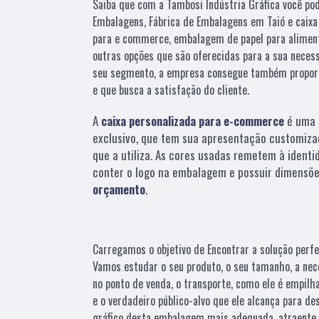
Saiba que com a Tambosi Indústria Gráfica você po
Embalagens, Fábrica de Embalagens em Taió e caixa 
para e commerce, embalagem de papel para aliment
outras opções que são oferecidas para a sua neces
seu segmento, a empresa consegue também propor
e que busca a satisfação do cliente.
A
caixa personalizada para e-commerce
é uma 
exclusivo, que tem sua apresentação customiza
que a utiliza. As cores usadas remetem à identi
conter o logo na embalagem e possuir dimensõe
orçamento
.
Carregamos o objetivo de Encontrar a solução perfe
Vamos estudar o seu produto, o seu tamanho, a nec
no ponto de venda, o transporte, como ele é empilh
e o verdadeiro público-alvo que ele alcança para d
gráfico desta embalagem mais adequada, atraente 