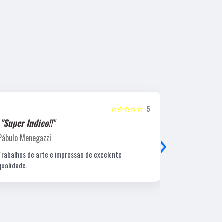
☆☆☆☆☆
5
"Super Indico!!"
"Super Ind
›
Pábulo Menegazzi
Sandra Beatr
Trabalhos de arte e impressão de excelente
Lugar ótimo, 
qualidade.