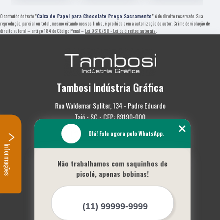
O conteúdo do texto "
Caixa de Papel para Chocolate Preço Sacramento
" é de direito reservado. Sua
reprodução, parcial ou total, mesmo citando nossos links, é proibida sem a autorização do autor. Crime de violação de
direito autoral – artigo 184 do Código Penal –
Lei 9610/98 - Lei de direitos autorais
.
Tambosi Indústria Gráfica
Rua Waldemar Spliter, 134 - Padre Eduardo
Taió - SC - CEP: 89190-000
Olá! Fale agora pelo WhatsApp.
(47) 3562-0587
Informações
Home
Não trabalhamos com saquinhos de
Empresa
picolé, apenas bobinas!
Missão
Serviços
Contato
Mapa do site