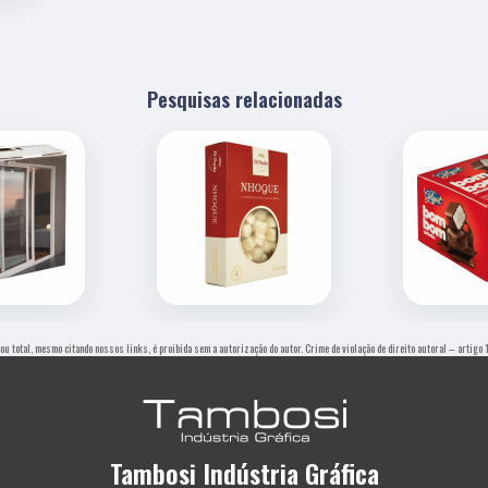
Pesquisas relacionadas
 ou total, mesmo citando nossos links, é proibida sem a autorização do autor. Crime de violação de direito autoral – artig
Tambosi Indústria Gráfica