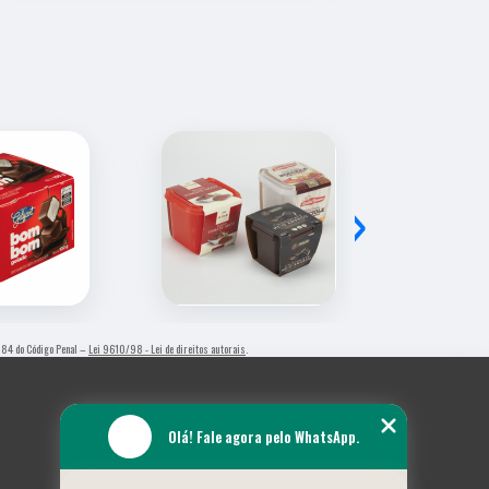
›
o 184 do Código Penal –
Lei 9610/98 - Lei de direitos autorais
.
Olá! Fale agora pelo WhatsApp.