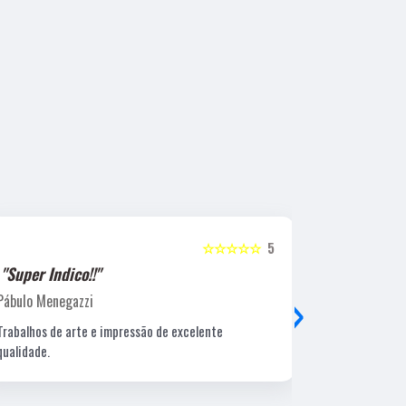
☆☆☆☆☆
5
"Super Indico!!"
"Super Ind
›
Pábulo Menegazzi
Sandra Beatr
Trabalhos de arte e impressão de excelente
Lugar ótimo, 
qualidade.