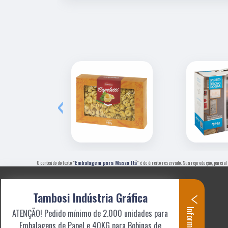
‹
O conteúdo do texto "
Embalagem para Massa Itá
" é de direito reservado. Sua reprodução, parcial
Tambosi Indústria Gráfica
Informações
ATENÇÃO! Pedido mínimo de 2.000 unidades para
Embalagens de Papel e 40KG para Bobinas de