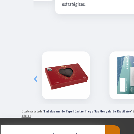
estratégicos.
‹
O conteúdo do texto "
Embalagens de Papel Cartão Preço São Gonçalo do Rio Abaixo
" 
autorais
.