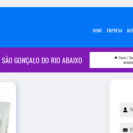
HOME
EMPRESA
MI
 SÃO GONÇALO DO RIO ABAIXO
Home
Se
embala