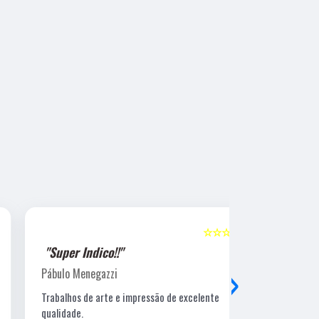
☆☆☆☆☆
5
"Super Indico!!"
"Super Ind
›
Pábulo Menegazzi
Sandra Beatr
Trabalhos de arte e impressão de excelente
Lugar ótimo, 
qualidade.