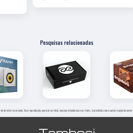
Pesquisas relacionadas
é de direito reservado. Sua reprodução, parcial ou total, mesmo citando nossos links, é proibida sem a autorização do autor