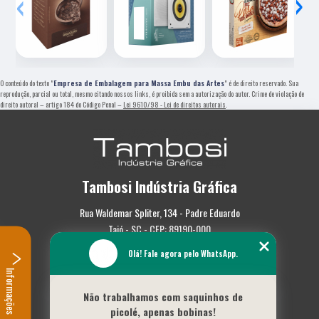
‹
›
O conteúdo do texto "
Empresa de Embalagem para Massa Embu das Artes
" é de direito reservado. Sua
reprodução, parcial ou total, mesmo citando nossos links, é proibida sem a autorização do autor. Crime de violação de
direito autoral – artigo 184 do Código Penal –
Lei 9610/98 - Lei de direitos autorais
.
Tambosi Indústria Gráfica
Rua Waldemar Spliter, 134 - Padre Eduardo
Taió - SC - CEP: 89190-000
Olá! Fale agora pelo WhatsApp.
(47) 3562-0587
Informações
Home
Não trabalhamos com saquinhos de
Empresa
picolé, apenas bobinas!
Missão