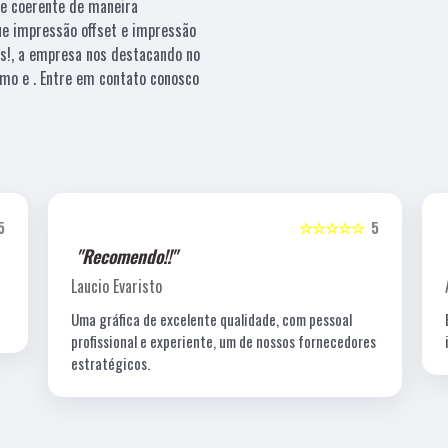
e coerente de maneira
que impressão offset e impressão
es!, a empresa nos destacando no
mo e . Entre em contato conosco
5
☆☆☆☆☆
5
"Recomendo!!"
Amanda C. T. Lewin
Excelentes profissionais de criação, fotografia e a
s
impressão é impecável!