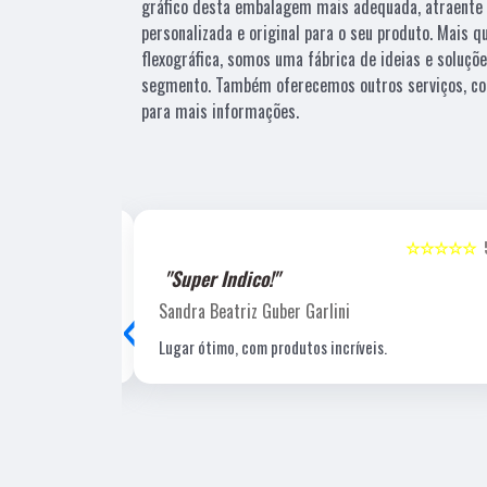
gráfico desta embalagem mais adequada, atraente 
personalizada e original para o seu produto. Mais 
flexográfica, somos uma fábrica de ideias e soluçõ
segmento. Também oferecemos outros serviços, co
para mais informações.
☆☆☆☆☆
5
☆☆☆☆☆
"Recomendo!!"
‹
Laucio Evaristo
Uma gráfica de excelente qualidade, com pessoal
profissional e experiente, um de nossos fornecedore
estratégicos.