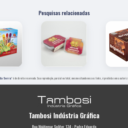
Pesquisas relacionadas
da Serra
" é de direito reservado. Sua reprodução, parcial ou total, mesmo citando nossos links, é proibida sem a autoriz
Tambosi Indústria Gráfica
Rua Waldemar Spliter, 134 - Padre Eduardo