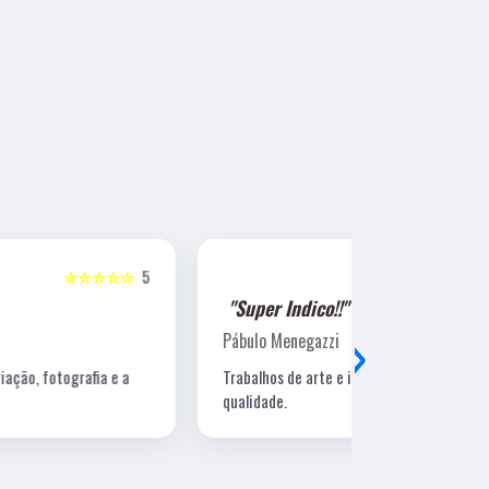
☆☆☆☆☆
5
"Super Indico!!"
"Super Ind
›
Pábulo Menegazzi
Sandra Beatr
Trabalhos de arte e impressão de excelente
Lugar ótimo, 
qualidade.