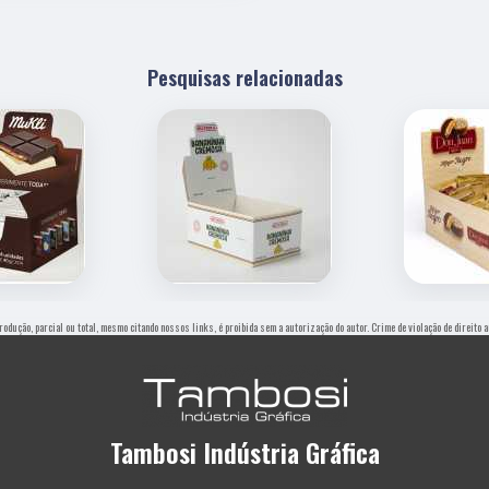
Pesquisas relacionadas
produção, parcial ou total, mesmo citando nossos links, é proibida sem a autorização do autor. Crime de violação de direito
Tambosi Indústria Gráfica