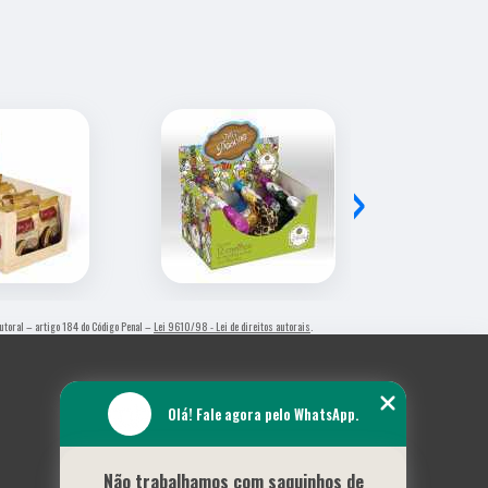
›
 autoral – artigo 184 do Código Penal –
Lei 9610/98 - Lei de direitos autorais
.
Olá! Fale agora pelo WhatsApp.
Não trabalhamos com saquinhos de