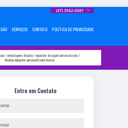
(47) 3562-0587
SSÃO
SERVIÇOS
CONTATO
POLÍTICA DE PRIVACIDADE
iços
embalagens display
expositor de papel personalizado
display expositor personalizado Imaruí
Entre em Contato