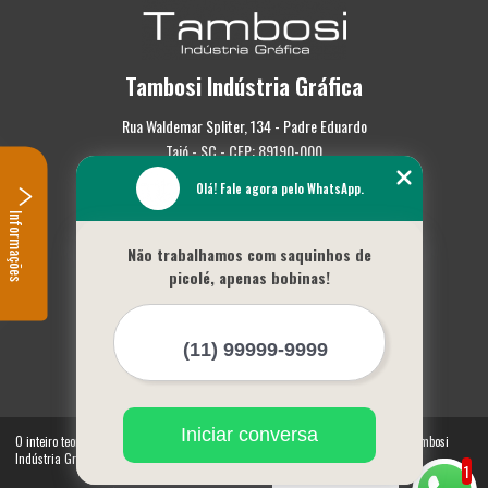
Tambosi Indústria Gráfica
Rua Waldemar Spliter, 134 - Padre Eduardo
Taió - SC - CEP: 89190-000
Olá! Fale agora pelo WhatsApp.
(47) 3562-0587
Informações
Home
Não trabalhamos com saquinhos de
Empresa
picolé, apenas bobinas!
Missão
Serviços
Contato
Mapa do site
Mais Serviços
Iniciar conversa
O inteiro teor deste site está sujeito à proteção de direitos autorais. Copyright© Tambosi
Indústria Gráfica (Lei 9610 de 19/02/1998)
1