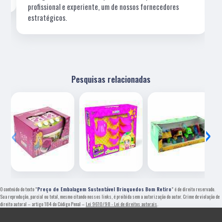
profissional e experiente, um de nossos fornecedores
estratégicos.
Pesquisas relacionadas
‹
›
O conteúdo do texto "
Preço de Embalagem Sustentável Brinquedos Bom Retiro
" é de direito reservado.
Sua reprodução, parcial ou total, mesmo citando nossos links, é proibida sem a autorização do autor. Crime de violação de
direito autoral – artigo 184 do Código Penal –
Lei 9610/98 - Lei de direitos autorais
.