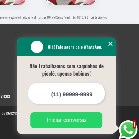
ime de violação de direito autoral – artigo 184 do Código Penal –
Lei 9610/98 - Lei de direitos
Olá! Fale agora pelo WhatsApp.
Não trabalhamos com saquinhos de
picolé, apenas bobinas!
rviços
10 de 19/02/1998)
Iniciar conversa
1