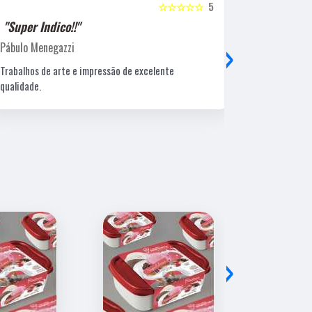
☆☆☆☆☆
5
"Super Indico!!"
"Super Ind
›
Pábulo Menegazzi
Sandra Beatr
Trabalhos de arte e impressão de excelente
Lugar ótimo, 
qualidade.
›