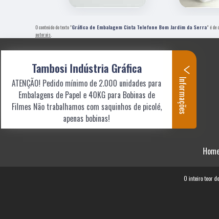
O conteúdo do texto "
Gráfica de Embalagem Cinta Telefone Bom Jardim da Serra
" é de
autorais
.
Tambosi Indústria Gráfica
Informações
ATENÇÃO! Pedido mínimo de 2.000 unidades para
Embalagens de Papel e 40KG para Bobinas de
Filmes Não trabalhamos com saquinhos de picolé,
apenas bobinas!
Hom
O inteiro teor d